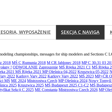
ESORIA, WYPOSAŻENIE
SEKCJA C NAVIGA
the modeling championships, messages for ship modelers and Sections
z 2018
MŚ C Rumunia 2018
M CR Jablonec 2018
MP C 30-31 03 20
ołany !
ODWOŁANIE
Zaproszenie
MŚ Rijeka 2021 C1
MŚ Rijeka 
eka 2021
MŚ Rijeka 2021
MP Oleśnica 04,2022
Kruszwica 05,2022
N
Vary 2022
Karlovy Vary 2022
Karlovy Vary 2022
MŚ 2023
MP+ĆR Ol
ści MŚ
ME 2024
Mistrzostwa Czech
MP Oleśnica 2024
Nowy Tomyśl 
śnica 2025
Kruszwica 2025
MŚ Budapeszt 2025 C1-C2
MŚ Budapesz
tyfikat Sekcji C 2025
ME Constanta
Mistrzostwa Czech 2026
MP Oleś