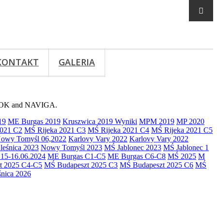
KONTAKT
GALERIA
 C LOK and NAVIGA.
19
ME Burgas 2019
Kruszwica 2019 Wyniki
MPM 2019
MP 2020
2021 C2
MŚ Rijeka 2021 C3
MŚ Rijeka 2021 C4
MŚ Rijeka 2021 C5
owy Tomyśl 06,2022
Karlovy Vary 2022
Karlovy Vary 2022
eśnica 2023
Nowy Tomyśl 2023
MŚ Jablonec 2023
MŚ Jablonec 1
15-16.06.2024
ME Burgas C1-C5
ME Burgas C6-C8
MŚ 2025
M
t 2025 C4-C5
MŚ Budapeszt 2025 C3
MŚ Budapeszt 2025 C6
MŚ
nica 2026