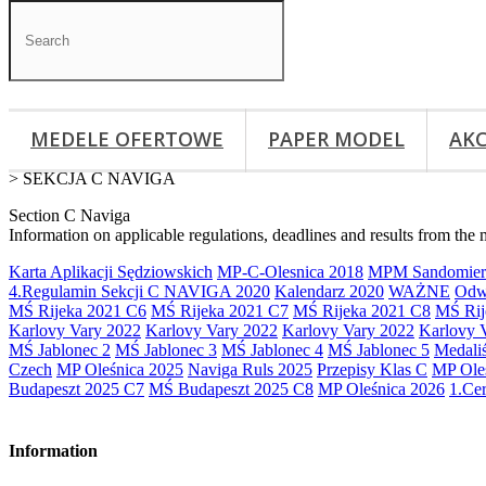
MEDELE OFERTOWE
PAPER MODEL
AKC
>
SEKCJA C NAVIGA
Section C Naviga
Information on applicable regulations, deadlines and results from 
Karta Aplikacji Sędziowskich
MP-C-Olesnica 2018
MPM Sandomier
4.Regulamin Sekcji C NAVIGA 2020
Kalendarz 2020
WAŻNE
Odw
MŚ Rijeka 2021 C6
MŚ Rijeka 2021 C7
MŚ Rijeka 2021 C8
MŚ Rij
Karlovy Vary 2022
Karlovy Vary 2022
Karlovy Vary 2022
Karlovy 
MŚ Jablonec 2
MŚ Jablonec 3
MŚ Jablonec 4
MŚ Jablonec 5
Medali
Czech
MP Oleśnica 2025
Naviga Ruls 2025
Przepisy Klas C
MP Ole
Budapeszt 2025 C7
MŚ Budapeszt 2025 C8
MP Oleśnica 2026
1.Cer
Information